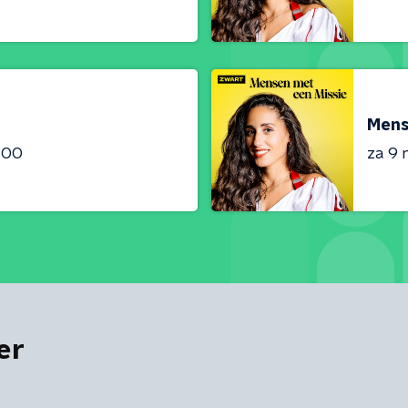
Mens
:00
za 9 
er