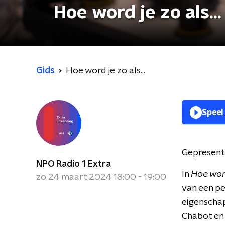
Hoe word je zo als...
Gids
Hoe word je zo als...
Speel
Gepresent
NPO Radio 1 Extra
In
Hoe word 
zo 24 maart 2024 18:00 - 19:00
van een p
eigenschap
Chabot en