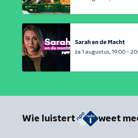
Sarah en de Macht
za 1 augustus
19:00 - 20
Wie luistert
weet me