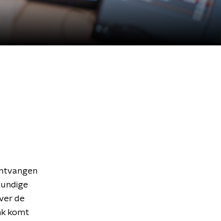
ontvangen
kundige
ver de
nk komt