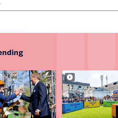
.
zending