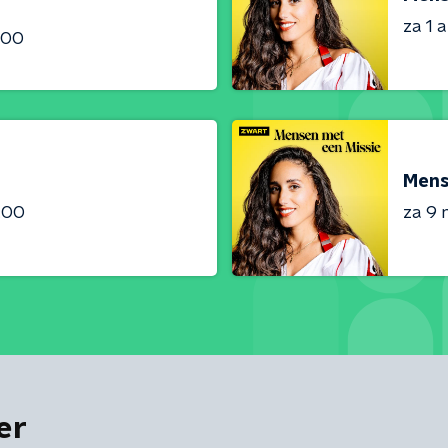
za 1 
:00
Mens
:00
za 9 
er