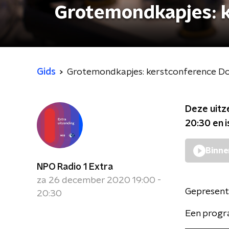
Grotemondkapjes: k
Gids
Grotemondkapjes: kerstconference Do
Deze uitz
20:30
en i
Binne
NPO Radio 1 Extra
za 26 december 2020 19:00 -
Gepresent
20:30
Een progra