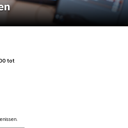
en
00 tot
enissen.