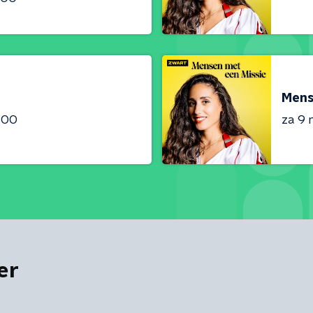
Mens
:00
za 9 
er