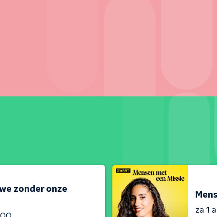
 we zonder onze
Mens
za 1 
:00