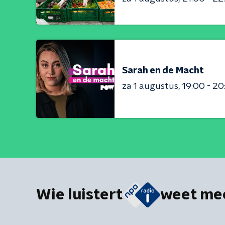
Sarah en de Macht
za 1 augustus
19:00 - 20
Wie luistert
weet me