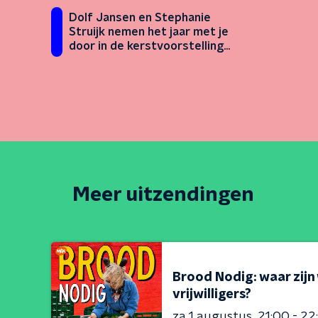
Dolf Jansen en Stephanie
Struijk nemen het jaar met je
door in de kerstvoorstelling
Grotemondkapjes
Meer uitzendingen
Brood Nodig: waar zijn
vrijwilligers?
za 1 augustus
21:00 - 22