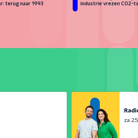
ar: terug naar 1993
industrie vrezen CO2-t
Radi
za 25 