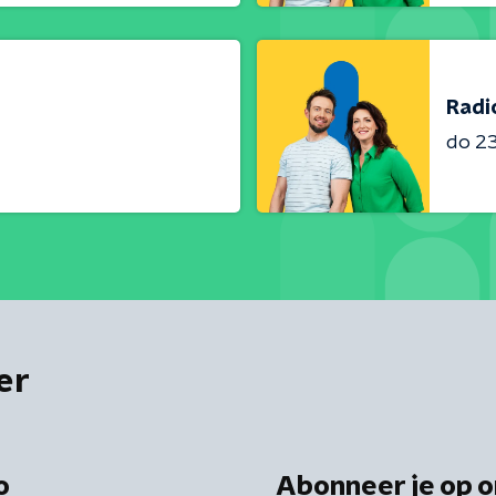
Radi
do 23 
er
o
Abonneer je op o