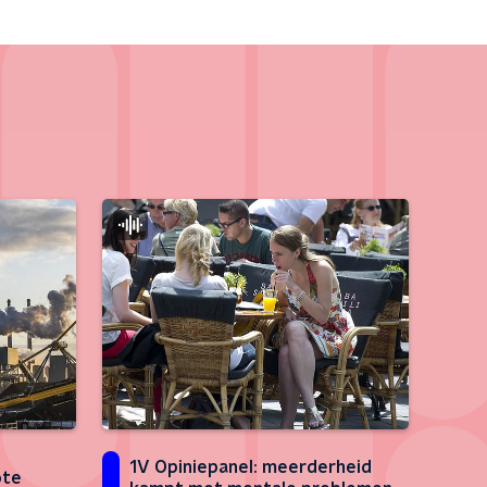
1V Opiniepanel: meerderheid
ote