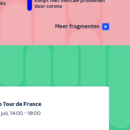
kampt met mentale problemen
aks
door corona
Meer fragmenten
o Tour de France
juli
14:00 - 18:00