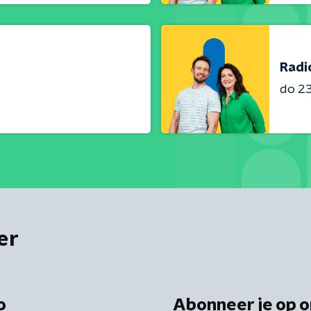
Radi
do 23 
er
o
Abonneer je op o