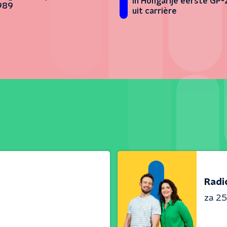
in Hongarije eerste GP
989
uit carrière
Radi
za 25 