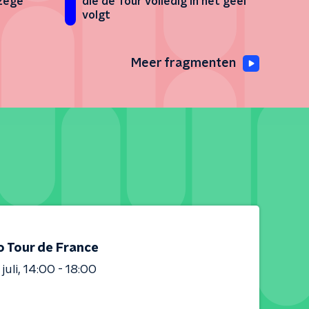
-zege
die de Tour volledig in het geel
volgt
Meer fragmenten
o Tour de France
juli
14:00 - 18:00