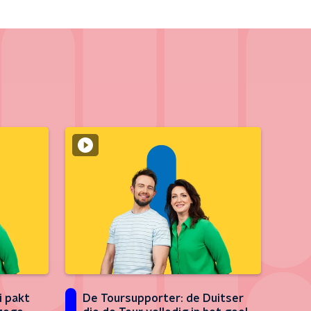
i pakt
De Toursupporter: de Duitser