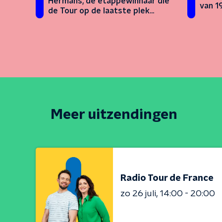
Hermans, de etappewinnaar die
van 1
de Tour op de laatste plek
eindigde
Meer uitzendingen
Radio Tour de France
zo 26 juli
14:00 - 20:00