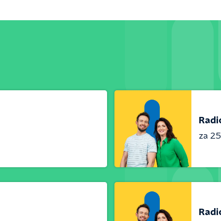
Radi
za 25 
Radi