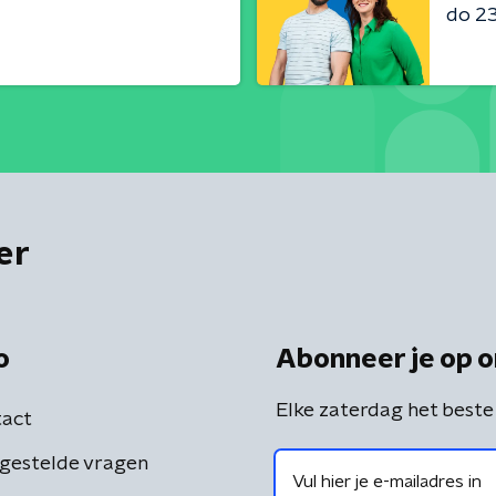
do 23 
er
o
Abonneer je op o
Elke zaterdag het beste
act
gestelde vragen