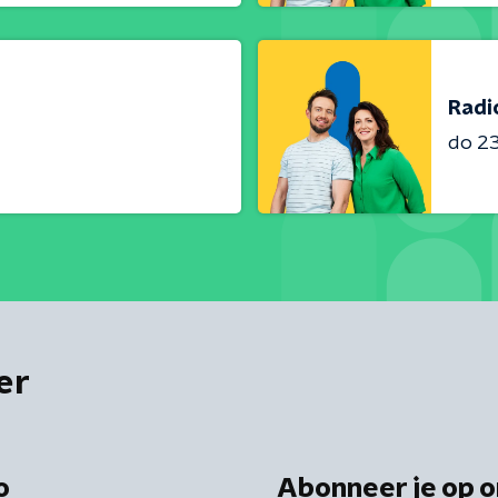
Radi
do 23 
er
o
Abonneer je op o