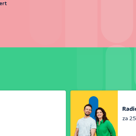
ert
Radi
za 25 