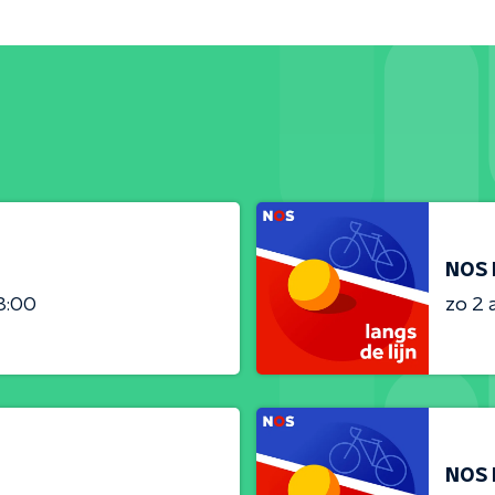
NOS 
3:00
zo 2 
NOS 