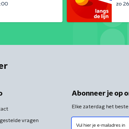
3:00
zo 26 
er
o
Abonneer je op o
Elke zaterdag het beste
act
gestelde vragen