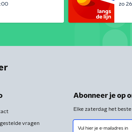
3:00
zo 26 
er
o
Abonneer je op o
Elke zaterdag het beste
act
gestelde vragen