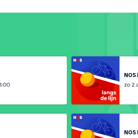
NOS 
3:00
zo 2 
NOS 