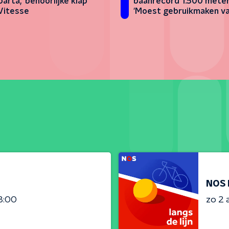
arta, 'behoorlijke klap'
baanrecord 1.500 meter
Vitesse
'Moest gebruikmaken v
tegenstander'
NOS 
3:00
zo 2 