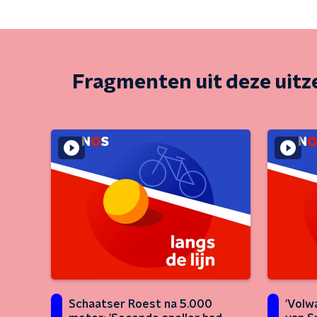
Fragmenten uit deze uit
Schaatser Roest na 5.000
'Volw