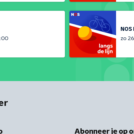
NOS 
3:00
zo 26 
er
o
Abonneer je op o