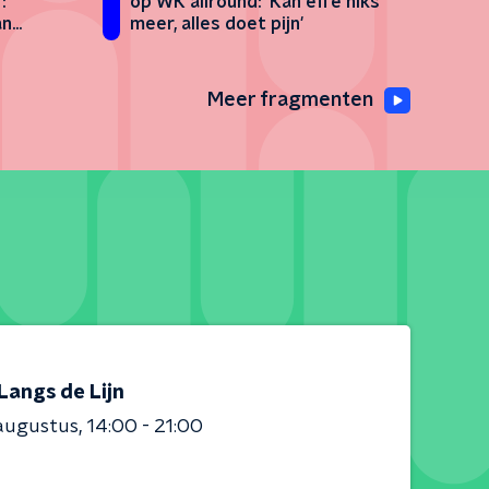
:
op WK allround: 'Kan effe niks
an
meer, alles doet pijn'
Meer fragmenten
Langs de Lijn
augustus
14:00 - 21:00