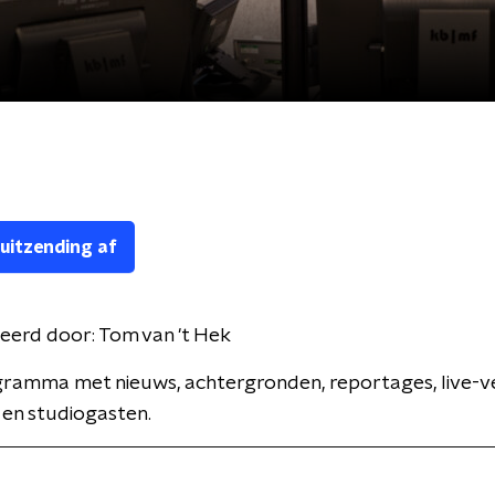
 uitzending af
eerd door:
Tom van 't Hek
ramma met nieuws, achtergronden, reportages, live-v
 en studiogasten.