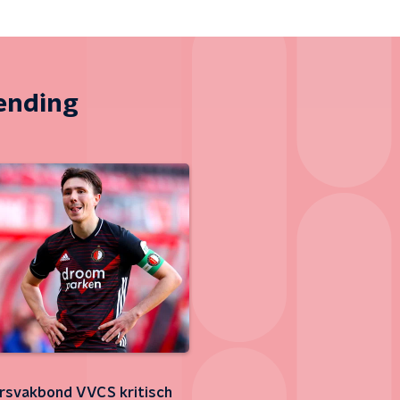
zending
rsvakbond VVCS kritisch