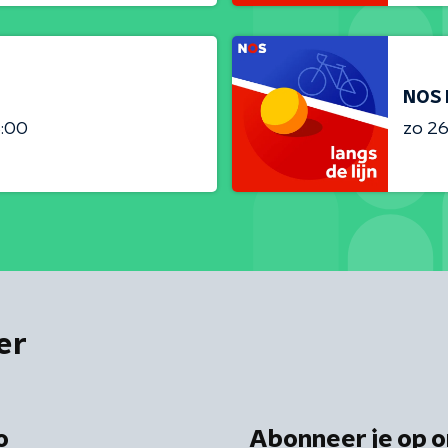
NOS 
3:00
zo 26 
er
o
Abonneer je op o