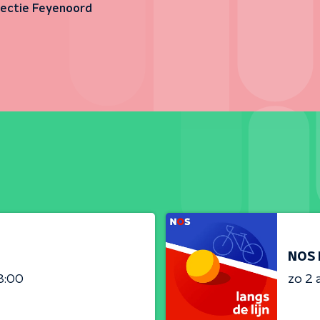
rectie Feyenoord
NOS 
3:00
zo 2 