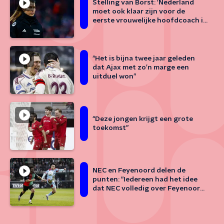
Stelling van Borst: 'Nederland
moet ook klaar zijn voor de
eerste vrouwelijke hoofdcoach in
het betaald voetbal (bij de
mannen)'
“Het is bijna twee jaar geleden
dat Ajax met zo’n marge een
uitduel won”
“Deze jongen krijgt een grote
toekomst”
NEC en Feyenoord delen de
punten: "Iedereen had het idee
dat NEC volledig over Feyenoord
heen zou lopen"