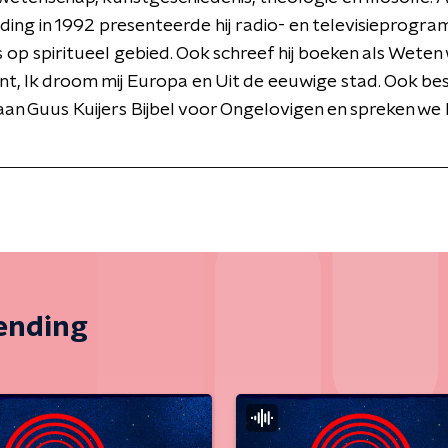
jding in 1992 presenteerde hij radio- en televisieprogra
op spiritueel gebied. Ook schreef hij boeken als Weten
t, Ik droom mij Europa en Uit de eeuwige stad. Ook be
an Guus Kuijers Bijbel voor Ongelovigen en spreken we
zending