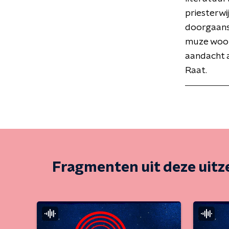
priesterwi
doorgaans 
muze woon
aandacht a
Raat.
Fragmenten uit deze uit