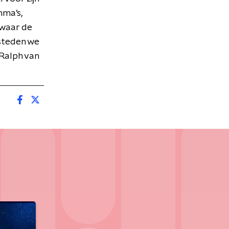
mma’s,
 waar de
steden we
 Ralph van