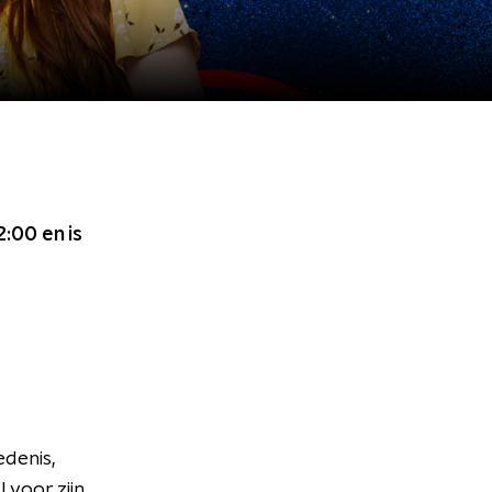
02:00
en is
edenis,
 voor zijn