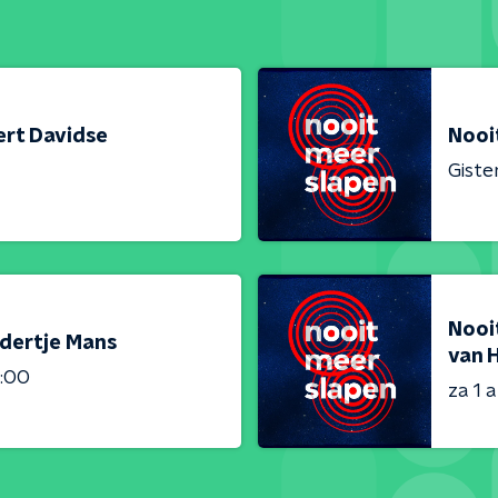
ert Davidse
Nooi
Giste
Nooit
ndertje Mans
van 
1:00
za 1 