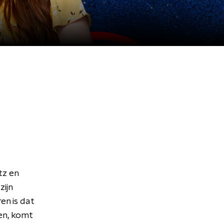
tz en
zijn
en is dat
en, komt