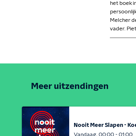
het boek i
persoonlij
Melcher de 
vader. Pie
Meer uitzendingen
Nooit Meer Slapen - Ko
Vandaag
00:00 - 01:00