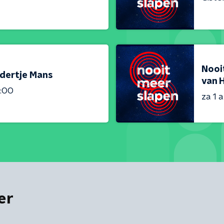
Nooit
ndertje Mans
van 
1:00
za 1 
er