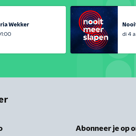
oria Wekker
Nooi
01:00
di 4 
er
o
Abonneer je op o