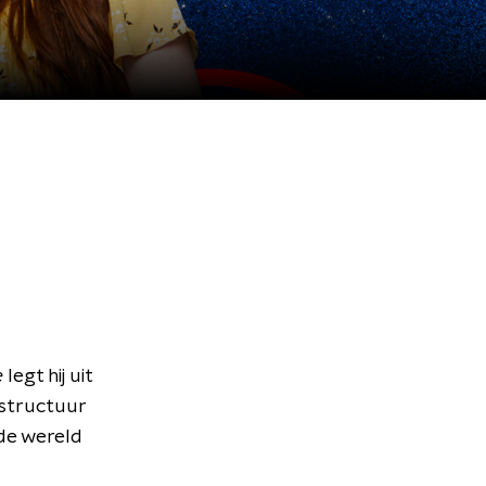
)
e
legt hij uit
 structuur
de wereld