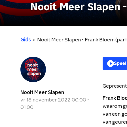
Nooit Meer Slapen 
Gids
Nooit Meer Slapen - Frank Bloem (pa
Speel
Gepresent
Nooit Meer Slapen
Frank Blo
vr 18 november 2022 00:00 -
waarom geu
01:00
van een go
van geure