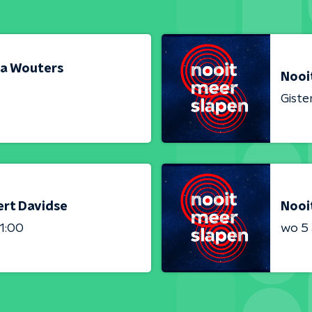
ia Wouters
Nooit
Giste
ert Davidse
Nooi
1:00
wo 5