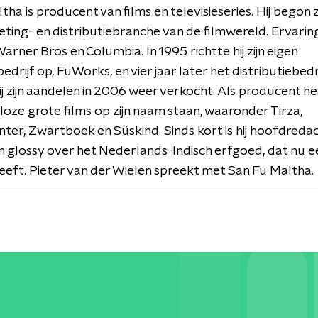
ha is producent van films en televisieseries. Hij begon z
eting- en distributiebranche van de filmwereld. Ervaring
 Warner Bros en Columbia. In 1995 richtte hij zijn eigen
drijf op, FuWorks, en vier jaar later het distributiebedri
j zijn aandelen in 2006 weer verkocht. Als producent he
loze grote films op zijn naam staan, waaronder Tirza,
ter, Zwartboek en Süskind. Sinds kort is hij hoofdreda
n glossy over het Nederlands-Indisch erfgoed, dat nu 
ft. Pieter van der Wielen spreekt met San Fu Maltha.