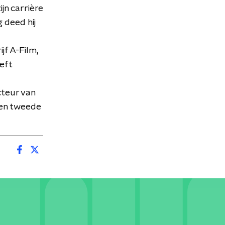
ijn carrière
 deed hij
jf A-Film,
eft
cteur van
een tweede