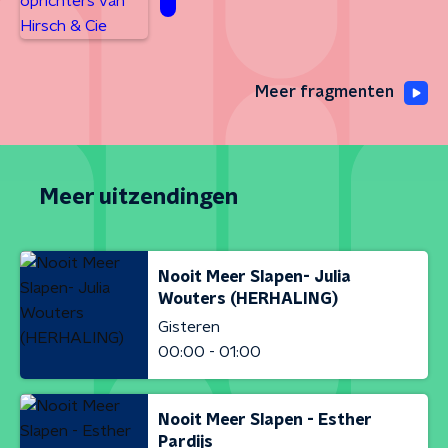
Meer fragmenten
Meer uitzendingen
Nooit Meer Slapen- Julia
Wouters (HERHALING)
Gisteren
00:00 - 01:00
Nooit Meer Slapen - Esther
Pardijs