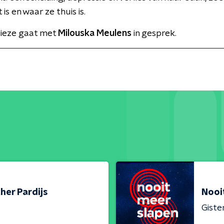
 is en waar ze thuis is.
rieze gaat met
Milouska Meulens
in gesprek.
her Pardijs
Nooi
Giste