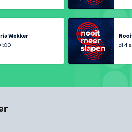
oria Wekker
Nooi
01:00
di 4 
er