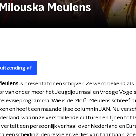
 Milouska Meulens
 uitzending af
Meulens
is presentator en schrijver. Ze werd bekend als
or van onder meer het Jeugdjournaal en Vroege Vogels
n televisieprogramma ‘Wie is de Mol?’. Meulens schreef d
en en heeft een maandelijkse column in JAN. Nu versch
erland’ waarin ze verschillende culturen en tijden tot 
 vertelt een persoonlijk verhaal over Nederland en Cur
na een scheiding, depressie en verlies van haar baan, zo