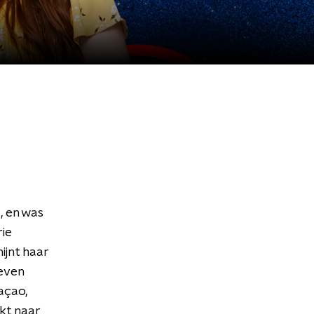
, en was
rie
ijnt haar
leven
açao,
ekt naar