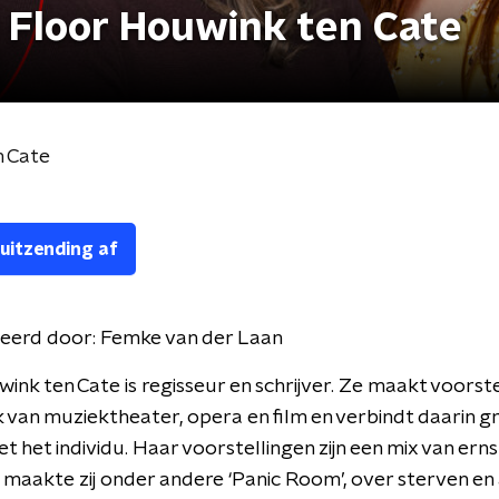
- Floor Houwink ten Cate
n Cate
 uitzending af
eerd door:
Femke van der Laan
ink ten Cate is regisseur en schrijver. Ze maakt voorst
ak van muziektheater, opera en film en verbindt daarin g
t het individu. Haar voorstellingen zijn een mix van erns
maakte zij onder andere ‘Panic Room’, over sterven en