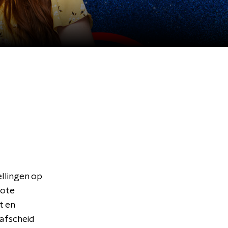
ellingen op
rote
t en
 afscheid