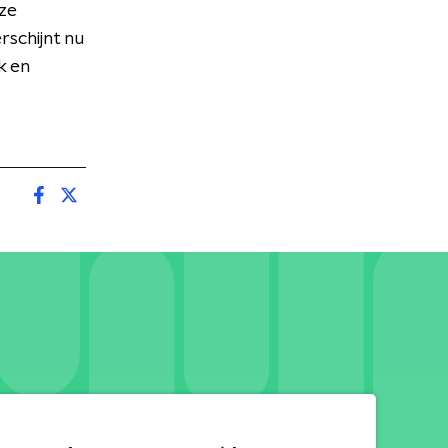
 ze
schijnt nu
k en