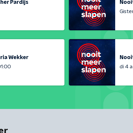
her Pardijs
Nooi
Giste
oria Wekker
Nooi
01:00
di 4 
er