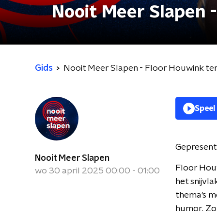
Nooit Meer Slapen 
Gids
Nooit Meer Slapen - Floor Houwink te
Speel
Gepresent
Nooit Meer Slapen
Floor Houw
wo 30 april 2025 00:00 - 01:00
het snijvl
thema's me
humor. Zo 