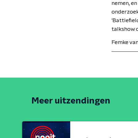
nemen, en 
onderzoek 
'Battlefie
talkshow o
Femke van
Meer uitzendingen