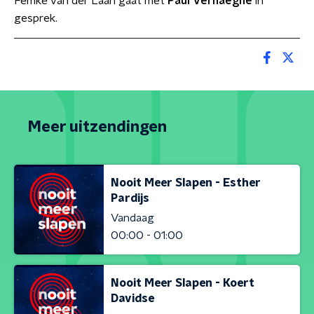
Femke van der Laan gaat met
Paul Verhaeghe
in
gesprek.
Meer uitzendingen
Nooit Meer Slapen - Esther
Pardijs
Vandaag
00:00 - 01:00
Nooit Meer Slapen - Koert
Davidse