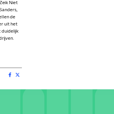
Zeik Niet
 Sanders,
ellen de
r uit het
duidelijk
rijven.