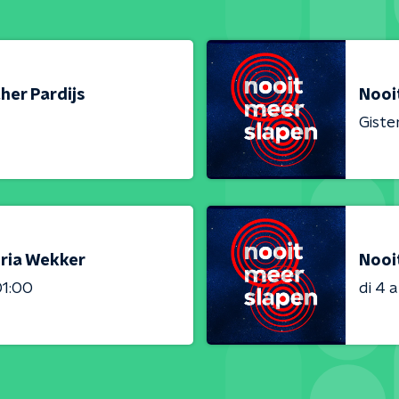
her Pardijs
Nooi
Giste
oria Wekker
Nooi
01:00
di 4 