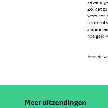
ze werd g
Zo’, dat z
werd een b
hoofdrol s
andere bes
hoe geld, 
Atze de V
Meer uitzendingen