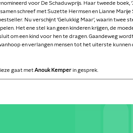
enomineerd voor De Schaduwprijs. Haar tweede boek, ‘
e samen schreef met Suzette Hermsen en Lianne Marije
estseller. Nu verschijnt ‘Gelukkig Maar’, waarin twee st
pelen. Het ene stel kan geen kinderen krijgen, de moede
luit om een kind voor hen te dragen. Gaandeweg wordt 
wanhoop en verlangen mensen tot het uiterste kunnen d
rieze gaat met
Anouk Kemper
in gesprek.