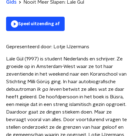
Gids
Nooit Meer Slapen: Lale Gul
Speel uitzending af
Gepresenteerd door:
Lotje IJzermans
Lale Gül (1997) is student Nederlands en schrijver. Ze
groeide op in Amsterdam-West waar ze tot haar
zeventiende in het weekend naar een Koranschool van
Stichting Milli Görüş ging. In haar autobiografische
debuutroman
Ik ga leven
betwist ze alles wat ze daar
heeft geleerd. De hoofdpersoon in het boek is Büsra,
een meisje dat in een streng islamitisch gezin opgroeit.
Daardoor gaat ze dingen stiekem doen. Maar ze
bevraagt vooral van alles. Door voortdurend vragen te
stellen onderzoekt ze de grenzen van haar geloof en
de gemeenschap waarin ze opgroeit. Lotje IJzermans