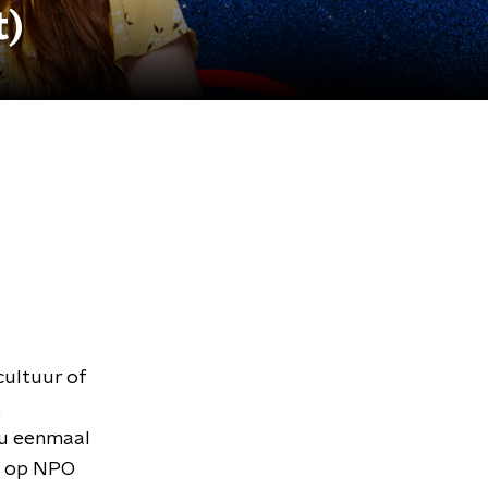
t)
cultuur of
nu eenmaal
ve op NPO