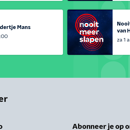
Nooit
ndertje Mans
van 
1:00
za 1 
er
o
Abonneer je op o