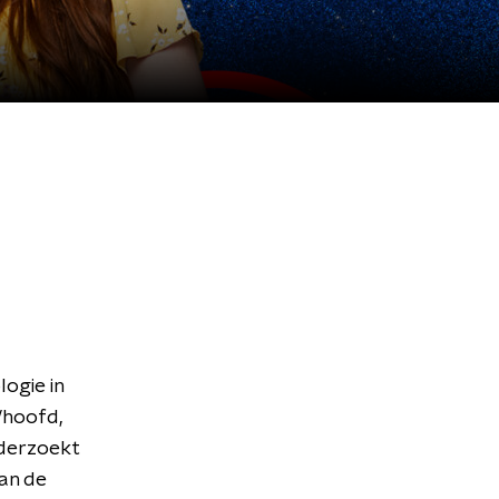
logie in
/hoofd,
nderzoekt
aan de