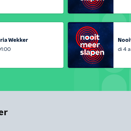
oria Wekker
Nooi
01:00
di 4 
er