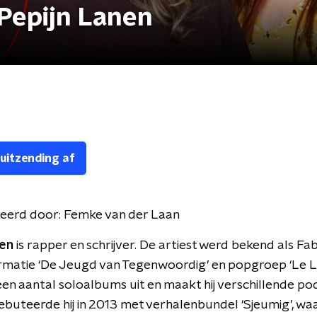
 Pepijn Lanen
 uitzending af
eerd door:
Femke van der Laan
nen
is rapper en schrijver. De artiest werd bekend als F
rmatie ‘De Jeugd van Tegenwoordig’ en popgroep ‘Le Le
 een aantal soloalbums uit en maakt hij verschillende po
debuteerde hij in 2013 met verhalenbundel ‘Sjeumig’, waa