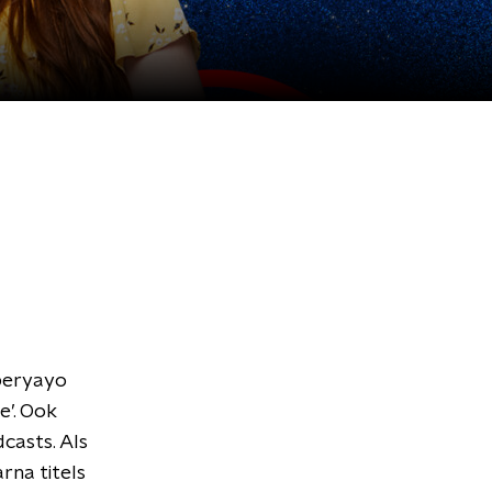
aberyayo
’. Ook
dcasts. Als
rna titels