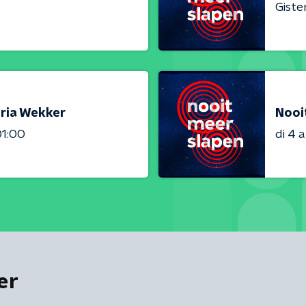
Giste
oria Wekker
Nooi
01:00
di 4 
er