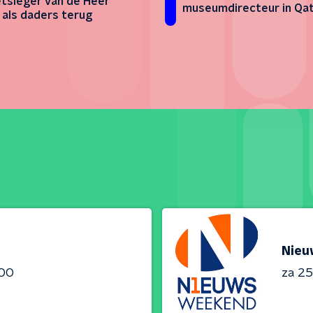
tsleger van de Heer
museumdirecteur in Qa
 als daders terug
Nieu
:00
za 25 