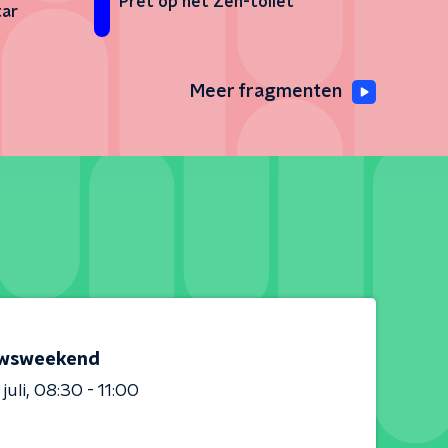
Pret op het Zen-toilet
tar
Meer fragmenten
wsweekend
juli
08:30 - 11:00