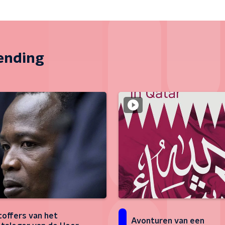
zending
toffers van het
Avonturen van een