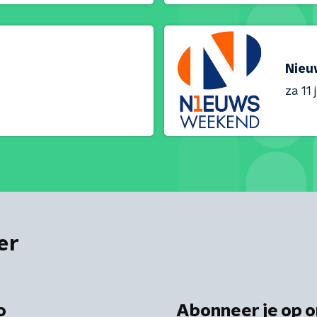
Nieu
za 11 j
er
o
Abonneer je op o