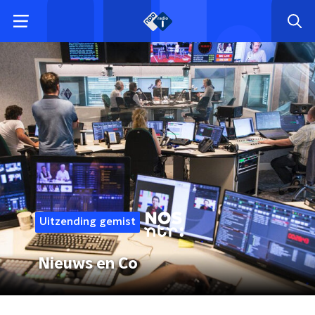
Uitzending gemist
Nieuws en Co