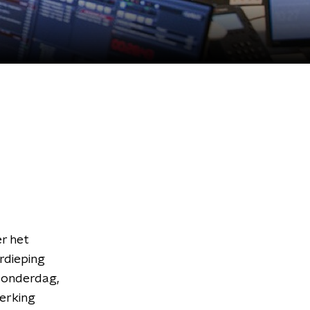
r het
rdieping
donderdag,
werking