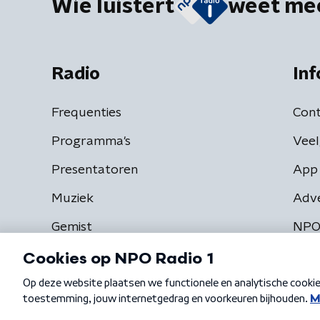
Wie luistert
weet me
Radio
Inf
Frequenties
Cont
Programma's
Veel
Presentatoren
App 
Muziek
Adv
Gemist
NPO
Algemene voorwaarden
Privacybeleid