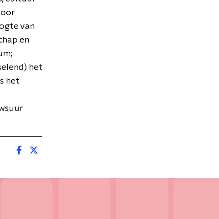
voor
oogte van
chap en
sum;
elend) het
s het
uwsuur