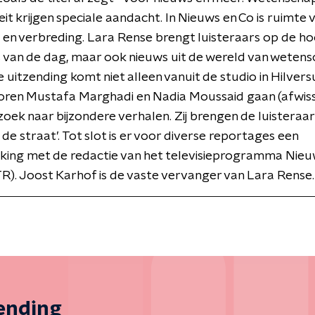
teit krijgen speciale aandacht. In Nieuws en Co is ruimte 
 en verbreding. Lara Rense brengt luisteraars op de h
 van de dag, maar ook nieuws uit de wereld van wetens
e uitzending komt niet alleen vanuit de studio in Hilver
oren Mustafa Marghadi en Nadia Moussaid gaan (afwiss
 zoek naar bijzondere verhalen. Zij brengen de luisteraar
 de straat’. Tot slot is er voor diverse reportages een
ing met de redactie van het televisieprogramma Nie
). Joost Karhof is de vaste vervanger van Lara Rense.
zending