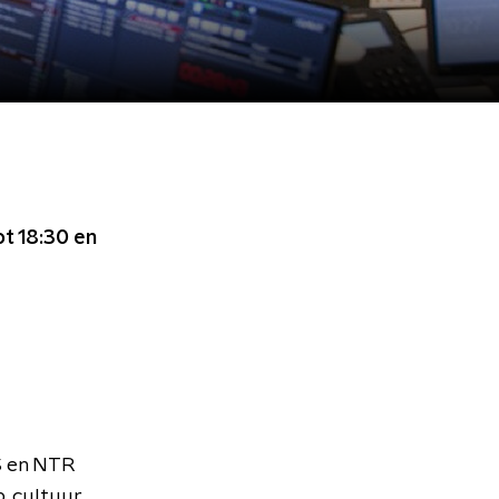
ot 18:30
en
S en NTR
p, cultuur