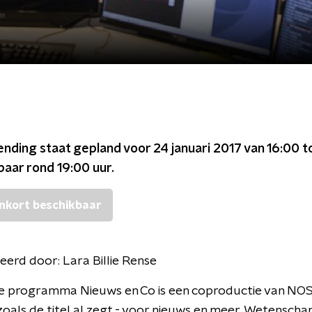
ending staat gepland voor
24 januari 2017 van 16:00 t
kbaar rond
19:00
uur.
nkort beschikbaar
eerd door:
Lara Billie Rense
e programma Nieuws en Co is een coproductie van NO
 zoals de titel al zegt - voor nieuws en meer. Wetenscha