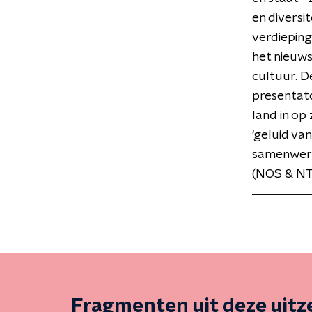
en diversi
verdieping
het nieuws
cultuur. D
presentat
land in op
‘geluid van
samenwerk
(NOS & NTR
Fragmenten uit deze uit