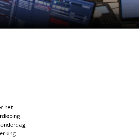
r het
rdieping
donderdag,
werking