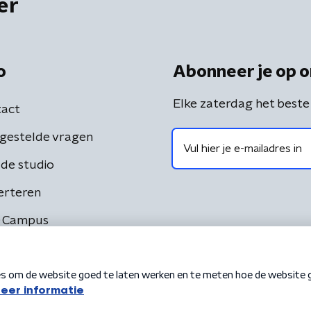
er
o
Abonneer je op o
Elke zaterdag het beste
act
gestelde vragen
de studio
erteren
 Campus