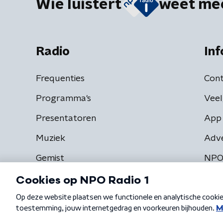
Wie luistert
weet me
Radio
Inf
Frequenties
Cont
Programma's
Veel
Presentatoren
App 
Muziek
Adv
Gemist
NPO
Algemene voorwaarden
Privacybeleid