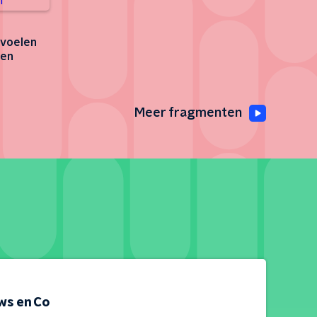
 voelen
ten
Meer fragmenten
ws en Co