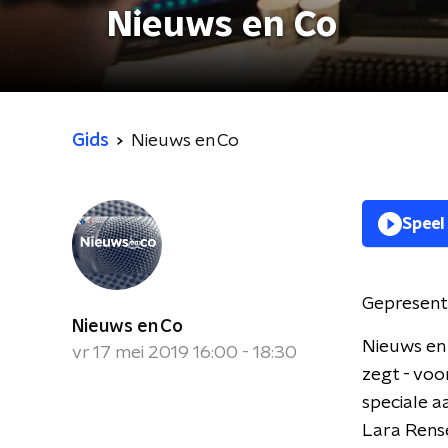
Nieuws en Co
Gids
Nieuws en Co
Speel
Gepresent
Nieuws en Co
Nieuws en 
vr 17 mei 2019 16:00 - 18:30
zegt - voo
speciale a
Lara Rense