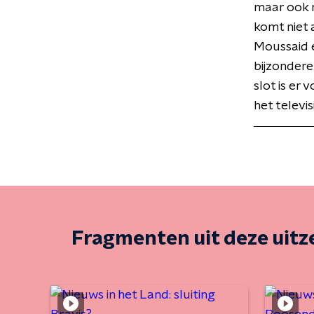
maar ook n
komt niet 
Moussaid e
bijzondere 
slot is er
het telev
Fragmenten uit deze uit