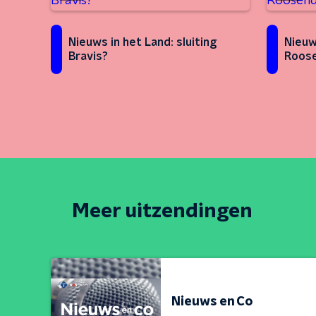
Nieuws in het Land: sluiting
Nieuw
Bravis?
Roose
Meer uitzendingen
Nieuws en Co