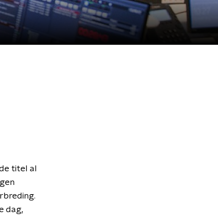
e titel al
jgen
erbreding.
e dag,