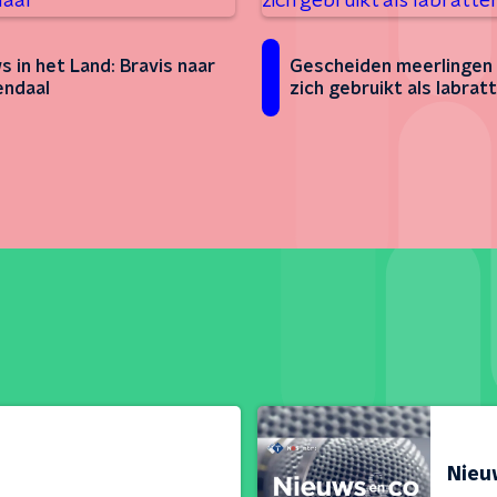
s in het Land: Bravis naar
Gescheiden meerlingen
ndaal
zich gebruikt als labrat
Nieu