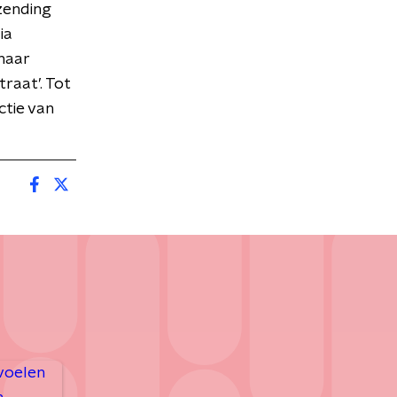
zending
ia
naar
traat’. Tot
ctie van