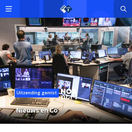
Uitzending gemist
Nieuws en Co