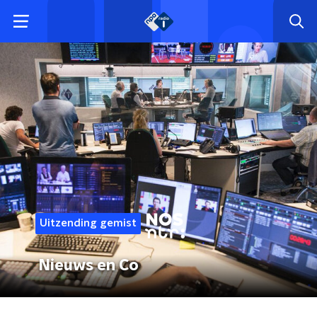
Uitzending gemist
Nieuws en Co