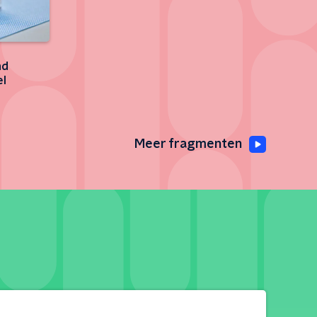
nd
el
Meer fragmenten