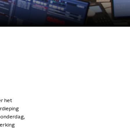
r het
rdieping
donderdag,
werking