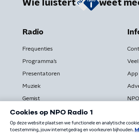
Wie luistert
weet me
Radio
Inf
Frequenties
Cont
Programma's
Veel
Presentatoren
App 
Muziek
Adv
Gemist
NPO
Algemene voorwaarden
Privacybeleid