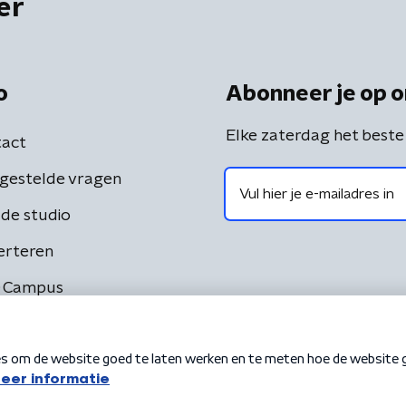
er
o
Abonneer je op o
Elke zaterdag het beste
act
gestelde vragen
de studio
erteren
 Campus