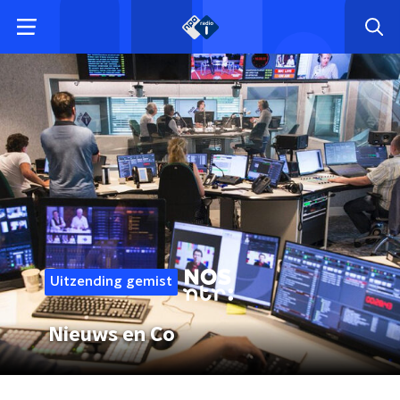
Uitzending gemist
Nieuws en Co