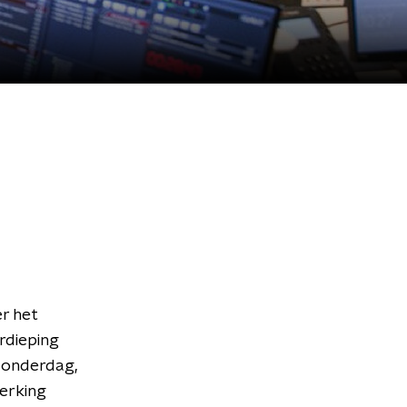
r het
rdieping
donderdag,
werking