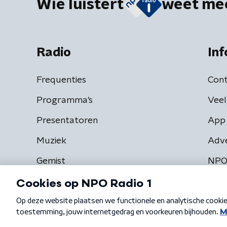
Wie luistert
weet me
Radio
Inf
Frequenties
Cont
Programma's
Veel
Presentatoren
App 
Muziek
Adv
Gemist
NPO
Algemene voorwaarden
Privacybeleid