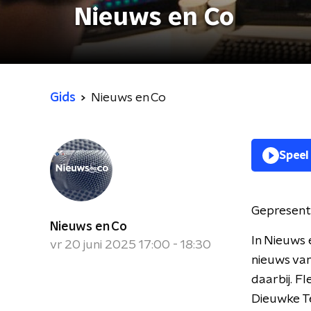
Nieuws en Co
Gids
Nieuws en Co
Speel
Gepresent
Nieuws en Co
In Nieuws 
vr 20 juni 2025 17:00 - 18:30
nieuws van
daarbij. F
Dieuwke Te