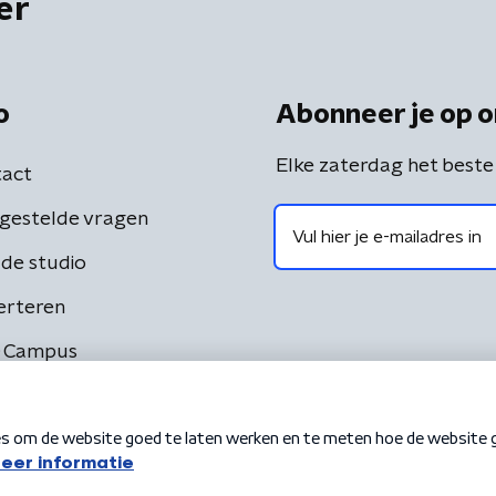
er
o
Abonneer je op o
Elke zaterdag het beste
act
gestelde vragen
de studio
erteren
 Campus