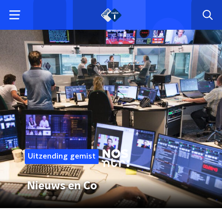
Uitzending gemist
Nieuws en Co