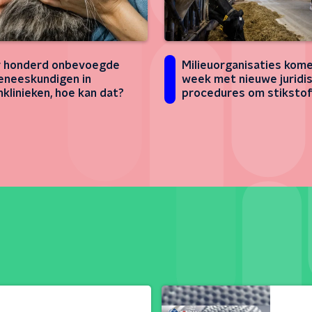
r honderd onbevoegde
Milieuorganisaties kome
eneeskundigen in
week met nieuwe juridi
nklinieken, hoe kan dat?
procedures om stiksto