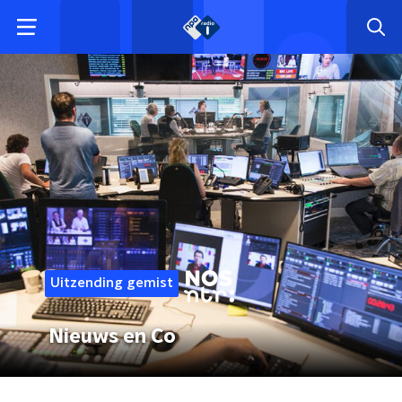
Uitzending gemist
Nieuws en Co