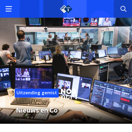
Uitzending gemist
Nieuws en Co