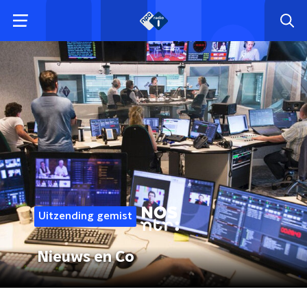
Uitzending gemist
Nieuws en Co