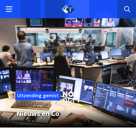
Uitzending gemist
Nieuws en Co