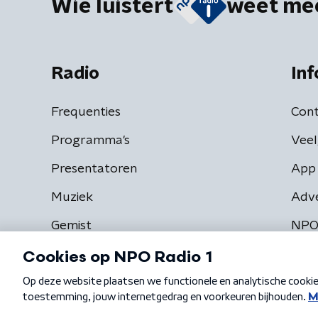
Wie luistert
weet me
Radio
Inf
Frequenties
Cont
Programma's
Veel
Presentatoren
App 
Muziek
Adv
Gemist
NPO
Algemene voorwaarden
Privacybeleid