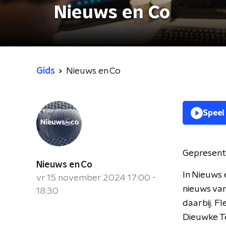
Nieuws en Co
Gids
Nieuws en Co
Speel
Gepresent
Nieuws en Co
In Nieuws 
vr 15 november 2024 17:00 -
nieuws van
18:30
daarbij. F
Dieuwke Te