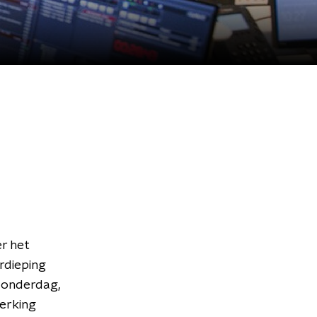
r het
rdieping
donderdag,
werking