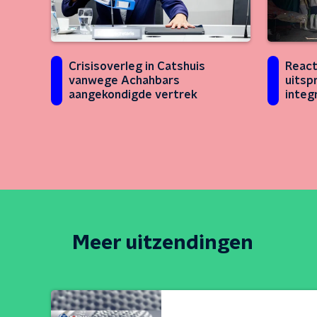
Crisisoverleg in Catshuis
React
vanwege Achahbars
uitsp
aangekondigde vertrek
integ
Neder
elkaa
Meer uitzendingen