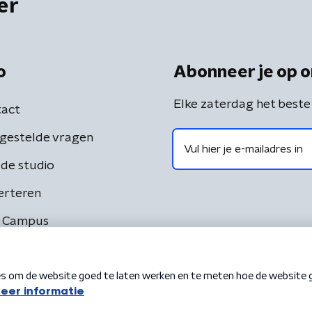
er
o
Abonneer je op o
Elke zaterdag het beste
act
gestelde vragen
de studio
erteren
 Campus