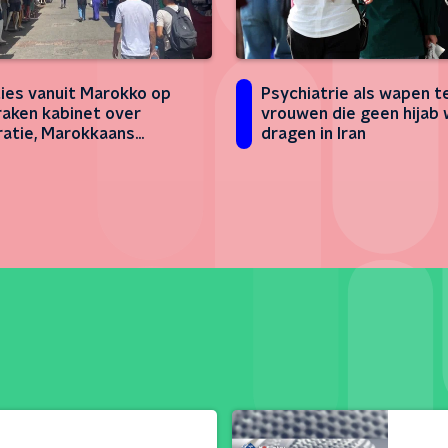
Psychiatrie als wapen 
ies vanuit Marokko op
vrouwen die geen hijab 
raken kabinet over
dragen in Iran
ratie, Marokkaans
landse organisaties bij
r