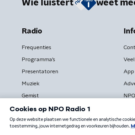
Wie luistert
weet me
Radio
Inf
Frequenties
Cont
Programma's
Veel
Presentatoren
App 
Muziek
Adv
Gemist
NPO
Algemene voorwaarden
Privacybeleid