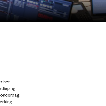
r het
rdieping
donderdag,
werking