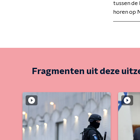
tussen de 
horen op N
Fragmenten uit deze uit