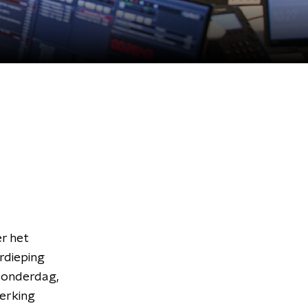
r het
rdieping
donderdag,
werking