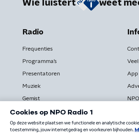
Wie luistert
weet me
Radio
Inf
Frequenties
Cont
Programma's
Veel
Presentatoren
App 
Muziek
Adv
Gemist
NPO
Algemene voorwaarden
Privacybeleid