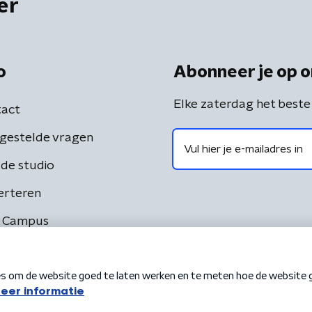
er
o
Abonneer je op o
Elke zaterdag het beste
act
gestelde vragen
de studio
erteren
 Campus