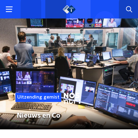
Uitzending gemist
Nieuws en Co