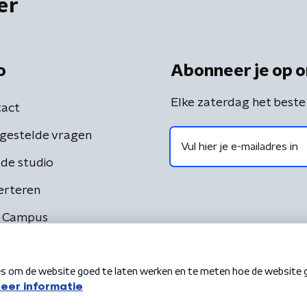
er
o
Abonneer je op o
Elke zaterdag het beste
act
gestelde vragen
de studio
erteren
 Campus