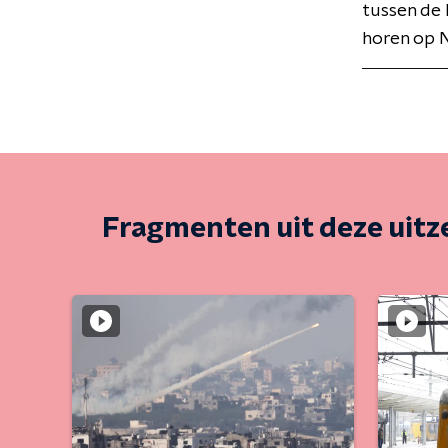
tussen de 
horen op N
Fragmenten uit deze uit