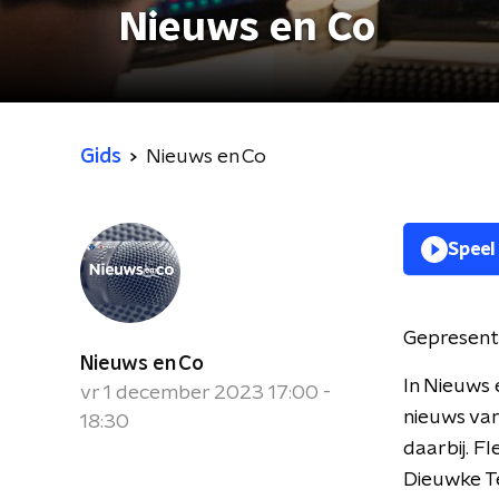
Nieuws en Co
Gids
Nieuws en Co
Speel
Gepresent
Nieuws en Co
In Nieuws 
vr 1 december 2023 17:00 -
nieuws van
18:30
daarbij. F
Dieuwke Te