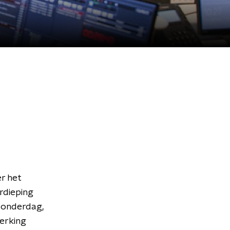
r het
rdieping
donderdag,
werking