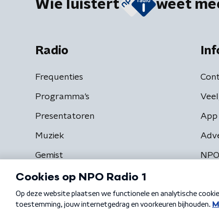
Wie luistert
weet me
Radio
Inf
Frequenties
Cont
Programma's
Veel
Presentatoren
App 
Muziek
Adv
Gemist
NPO
Algemene voorwaarden
Privacybeleid