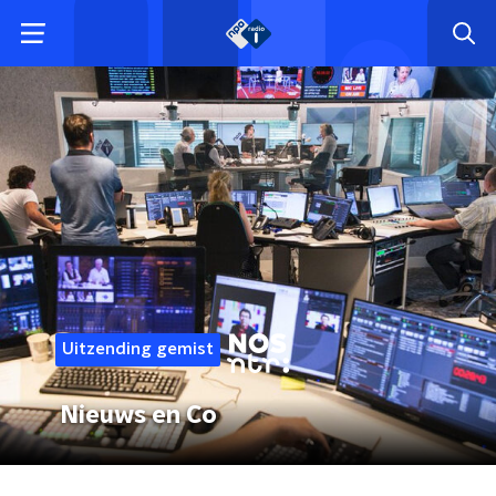
Uitzending gemist
Nieuws en Co