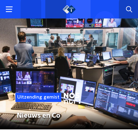
Uitzending gemist
Nieuws en Co