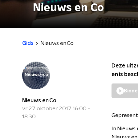
Nieuws en Co
Gids
Nieuws en Co
Deze uitz
en is bes
Binne
Nieuws en Co
vr 27 oktober 2017 16:00 -
Gepresent
18:30
In Nieuws 
Nieuws en 