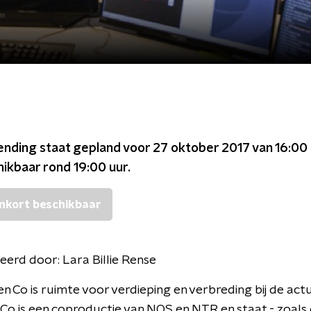
ending staat gepland voor
27 oktober 2017 van 16:00 
chikbaar rond
19:00
uur.
nkort beschikbaar
eerd door:
Lara Billie Rense
en Co is ruimte voor verdieping en verbreding bij de actua
Co is een coproductie van NOS en NTR en staat - zoals d