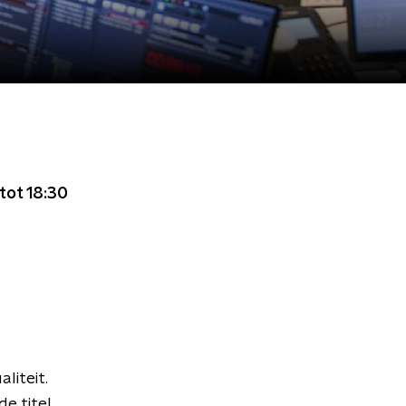
tot 18:30
liteit.
e titel