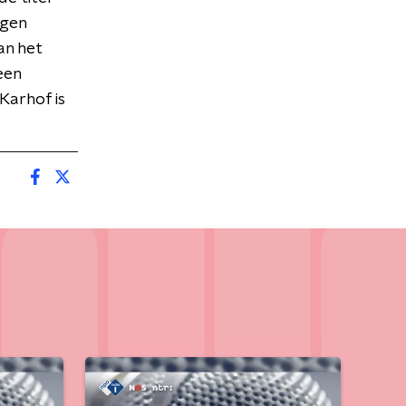
jgen
an het
een
Karhof is